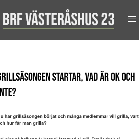
Grillsäsongen startar, vad är ok och
inte?
u har grillsäsongen börjat och många medlemmar vill grilla, vart
ch hur får man grilla?
rillning på balkong är
bara
tillåtet med el-grill. Det är dock ej