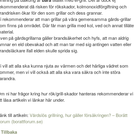
ekommenderat då risken för rökskador, kolmonoxidförgiftning och
randrisken ökar för den som grillar och dess grannar.
i rekommenderar att man grillar på våra gemensamma gårds-grillar
om finns på området. Där får man grilla med kol, ved och annat tillåte
aterial.
ven på gårdsgrillarna gäller brandsäkerhet och hyfs, att man aldrig
ämnar en eld obevakad och att man tar med sig antingen vatten eller
randsläckare ifall elden skulle sprida sig.
i vill att alla ska kunna njuta av värmen och det härliga vädret som
ommer, men vi vill också att alla ska vara säkra och inte störa
arandra.
m ni har frågor kring hur rök/grill-skador hanteras rekommenderar vi
tt läsa artikeln vi länkar här under.
änk till artikeln:
Vårdslös grillning, hur gäller försäkringen? – Borätt
orum (borattforum.se)
 Tillbaka