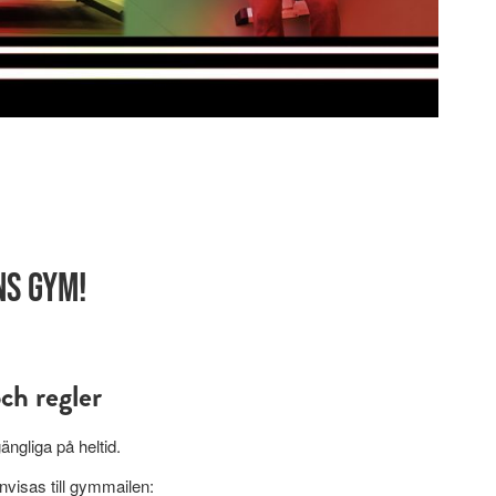
ns gym!
ch regler
ängliga på heltid.
nvisas till gymmailen: