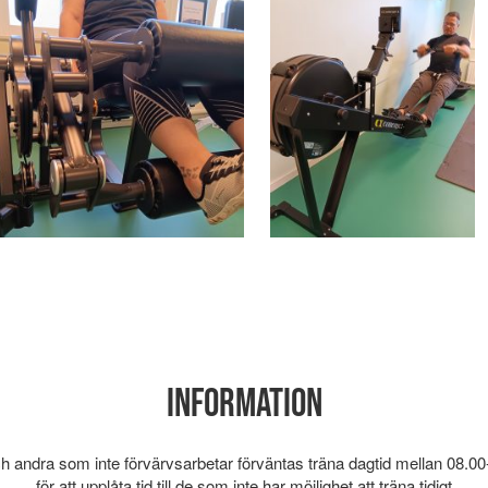
INFORMATION
h andra som inte förvärvsarbetar förväntas träna dagtid mellan 08.00
för att upplåta tid till de som inte har möjlighet att träna tidigt