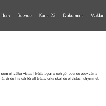
Hem
Boende
Kanal 23
Dokument
Mäklari
lk som ej tvättar vistas i tvättstugorna och gör boende obekväma
l, är du inte där för att tvätta/torka skall du ej vistas i utrymmet.